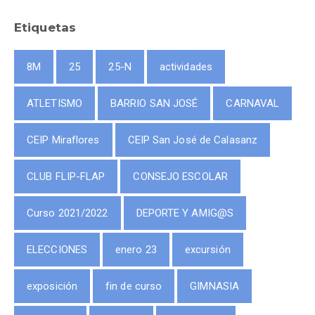
Etiquetas
8M
25
25-N
actividades
ATLETISMO
BARRIO SAN JOSÉ
CARNAVAL
CEIP Miraflores
CEIP San José de Calasanz
CLUB FLIP-FLAP
CONSEJO ESCOLAR
Curso 2021/2022
DEPORTE Y AMIG@S
ELECCIONES
enero 23
excursión
exposición
fin de curso
GIMNASIA