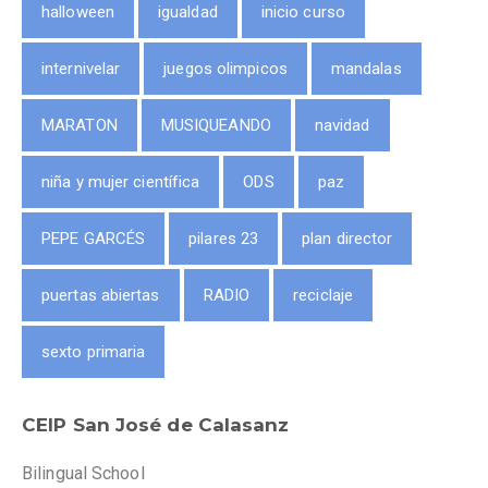
halloween
igualdad
inicio curso
internivelar
juegos olimpicos
mandalas
MARATON
MUSIQUEANDO
navidad
niña y mujer científica
ODS
paz
PEPE GARCÉS
pilares 23
plan director
puertas abiertas
RADIO
reciclaje
sexto primaria
CEIP San José de Calasanz
Bilingual School