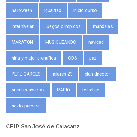
halloween
igualdad
inicio curso
internivelar
juegos olimpicos
mandalas
MARATON
MUSIQUEANDO
navidad
niña y mujer científica
ODS
paz
PEPE GARCÉS
pilares 23
plan director
puertas abiertas
RADIO
reciclaje
sexto primaria
CEIP San José de Calasanz