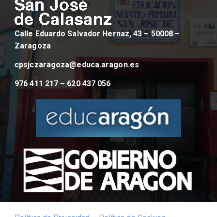
Calle Eduardo Salvador Hernaz, 43 – 50008 –
Zaragoza
cpsjczaragoza@educa.aragon.es
976 411 217 – 620 437 056