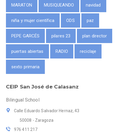
MARATON
MUSIQUEANDO
navidad
niña y mujer científica
ODS
paz
PEPE GARCÉS
pilares 23
plan director
puertas abiertas
RADIO
reciclaje
sexto primaria
CEIP San José de Calasanz
Bilingual School
Calle Eduardo Salvador Hernaz, 43
50008 - Zaragoza
976 411 217