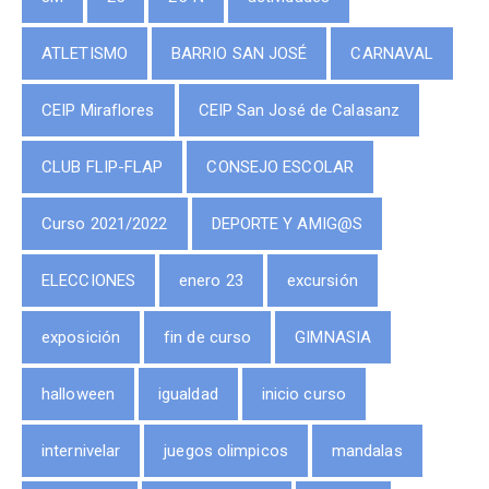
ATLETISMO
BARRIO SAN JOSÉ
CARNAVAL
CEIP Miraflores
CEIP San José de Calasanz
CLUB FLIP-FLAP
CONSEJO ESCOLAR
Curso 2021/2022
DEPORTE Y AMIG@S
ELECCIONES
enero 23
excursión
exposición
fin de curso
GIMNASIA
halloween
igualdad
inicio curso
internivelar
juegos olimpicos
mandalas