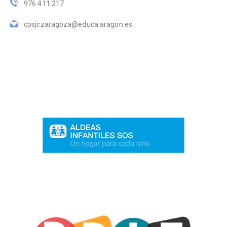
976 411 217
cpsjczaragoza@educa.aragon.es