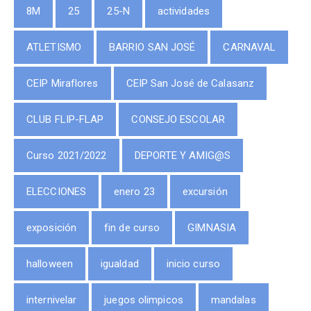
8M
25
25-N
actividades
ATLETISMO
BARRIO SAN JOSÉ
CARNAVAL
CEIP Miraflores
CEIP San José de Calasanz
CLUB FLIP-FLAP
CONSEJO ESCOLAR
Curso 2021/2022
DEPORTE Y AMIG@S
ELECCIONES
enero 23
excursión
exposición
fin de curso
GIMNASIA
halloween
igualdad
inicio curso
internivelar
juegos olimpicos
mandalas