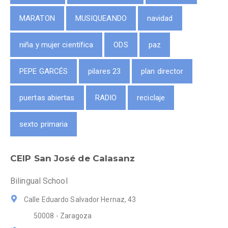
MARATON
MUSIQUEANDO
navidad
niña y mujer científica
ODS
paz
PEPE GARCÉS
pilares 23
plan director
puertas abiertas
RADIO
reciclaje
sexto primaria
CEIP San José de Calasanz
Bilingual School
Calle Eduardo Salvador Hernaz, 43
50008 - Zaragoza