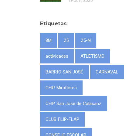
19 Jun, 2026
Etiquetas
8M
25
25-N
actividades
ATLETISMO
BARRIO SAN JOSÉ
CARNAVAL
CEIP Miraflores
CEIP San José de Calasanz
CLUB FLIP-FLAP
CONSEJO ESCOLAR