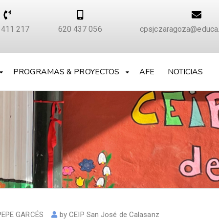
 411 217
620 437 056
cpsjczaragoza@educa.
PROGRAMAS & PROYECTOS
AFE
NOTICIAS
PEPE GARCÉS
by
CEIP San José de Calasanz