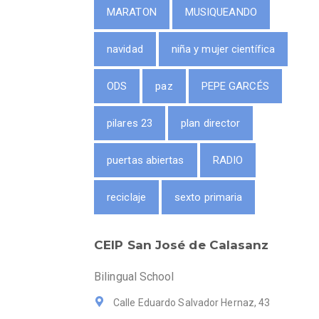
MARATON
MUSIQUEANDO
navidad
niña y mujer científica
ODS
paz
PEPE GARCÉS
pilares 23
plan director
puertas abiertas
RADIO
reciclaje
sexto primaria
CEIP San José de Calasanz
Bilingual School
Calle Eduardo Salvador Hernaz, 43