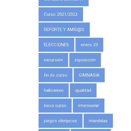
Curso 2021/2022
DEPORTE Y AMIG@S
ELECCIONES
enero 23
excursión
exposición
fin de curso
GIMNASIA
halloween
igualdad
inicio curso
internivelar
juegos olimpicos
mandalas