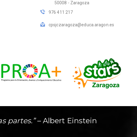
50008 - Zaragoza
976 411 217
cpsjczaragoza@educa.aragon.es
as partes.”
– Albert Einstein