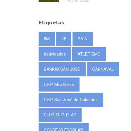
19 Jun, 2026
Etiquetas
8M
25
25-N
actividades
ATLETISMO
BARRIO SAN JOSÉ
CARNAVAL
CEIP Miraflores
CEIP San José de Calasanz
CLUB FLIP-FLAP
CONSEJO ESCOLAR