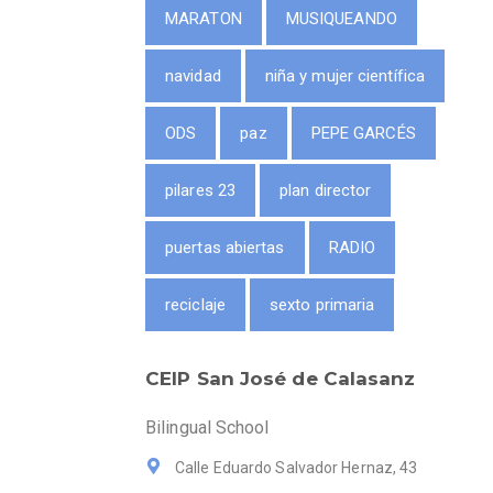
MARATON
MUSIQUEANDO
navidad
niña y mujer científica
ODS
paz
PEPE GARCÉS
pilares 23
plan director
puertas abiertas
RADIO
reciclaje
sexto primaria
CEIP San José de Calasanz
Bilingual School
Calle Eduardo Salvador Hernaz, 43