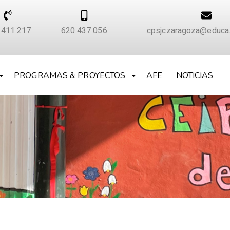
 411 217
620 437 056
cpsjczaragoza@educa.
PROGRAMAS & PROYECTOS
AFE
NOTICIAS