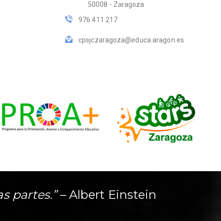
50008 - Zaragoza
976 411 217
cpsjczaragoza@educa.aragon.es
as partes.”
– Albert Einstein