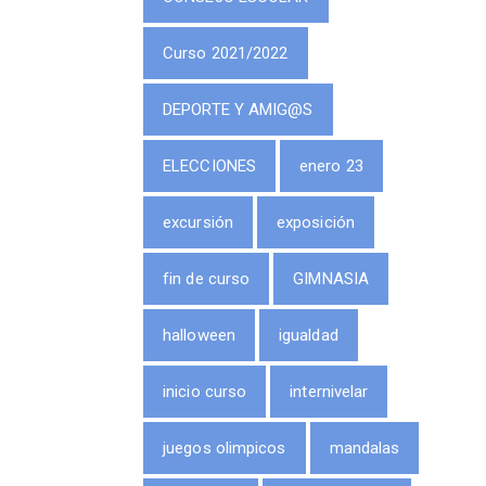
Curso 2021/2022
DEPORTE Y AMIG@S
ELECCIONES
enero 23
excursión
exposición
fin de curso
GIMNASIA
halloween
igualdad
inicio curso
internivelar
juegos olimpicos
mandalas