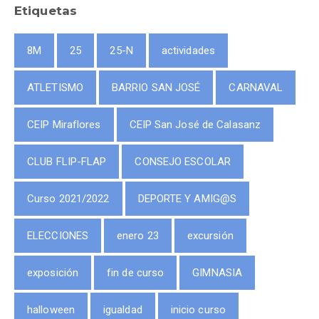
Etiquetas
8M
25
25-N
actividades
ATLETISMO
BARRIO SAN JOSÉ
CARNAVAL
CEIP Miraflores
CEIP San José de Calasanz
CLUB FLIP-FLAP
CONSEJO ESCOLAR
Curso 2021/2022
DEPORTE Y AMIG@S
ELECCIONES
enero 23
excursión
exposición
fin de curso
GIMNASIA
halloween
igualdad
inicio curso