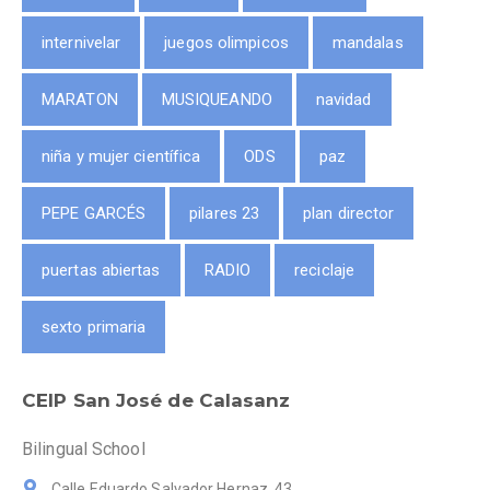
internivelar
juegos olimpicos
mandalas
MARATON
MUSIQUEANDO
navidad
niña y mujer científica
ODS
paz
PEPE GARCÉS
pilares 23
plan director
puertas abiertas
RADIO
reciclaje
sexto primaria
CEIP San José de Calasanz
Bilingual School
Calle Eduardo Salvador Hernaz, 43