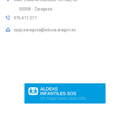
50008 - Zaragoza
976 411 217
cpsjczaragoza@educa.aragon.es