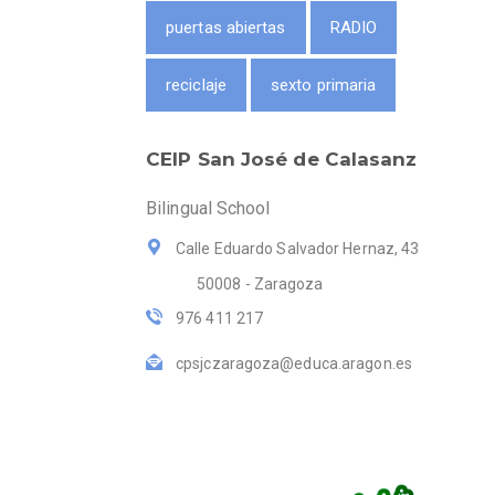
puertas abiertas
RADIO
reciclaje
sexto primaria
CEIP San José de Calasanz
Bilingual School
Calle Eduardo Salvador Hernaz, 43
50008 - Zaragoza
976 411 217
cpsjczaragoza@educa.aragon.es