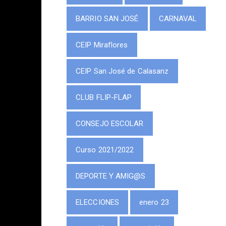
BARRIO SAN JOSÉ
CARNAVAL
CEIP Miraflores
CEIP San José de Calasanz
CLUB FLIP-FLAP
CONSEJO ESCOLAR
Curso 2021/2022
DEPORTE Y AMIG@S
ELECCIONES
enero 23