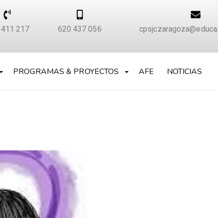
 411 217
620 437 056
cpsjczaragoza@educa.
PROGRAMAS & PROYECTOS
AFE
NOTICIAS