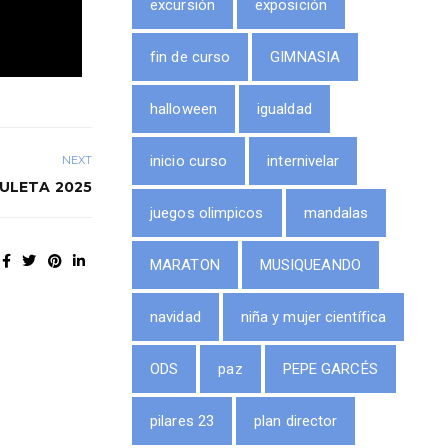
excursión
exposición
fin de curso
GIMNASIA
halloween
igualdad
inicio curso
internivelar
NEXT
RULETA 2025
juegos olimpicos
mandalas
MARATON
MUSIQUEANDO
navidad
niña y mujer científica
ODS
paz
PEPE GARCÉS
pilares 23
plan director