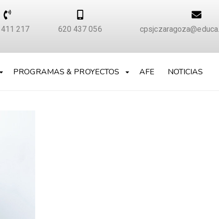
 411 217
620 437 056
cpsjczaragoza@educa.
PROGRAMAS & PROYECTOS
AFE
NOTICIAS