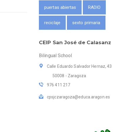
puertas abiertas
RADIO
reciclaje
sexto primaria
CEIP San José de Calasanz
Bilingual School
Calle Eduardo Salvador Hernaz, 43
50008 - Zaragoza
976 411 217
cpsjczaragoza@educa.aragon.es