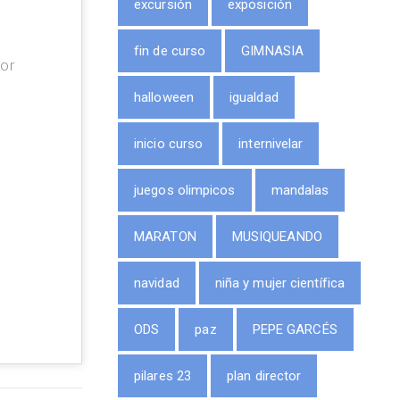
excursión
exposición
fin de curso
GIMNASIA
lor
halloween
igualdad
inicio curso
internivelar
juegos olimpicos
mandalas
MARATON
MUSIQUEANDO
navidad
niña y mujer científica
ODS
paz
PEPE GARCÉS
pilares 23
plan director