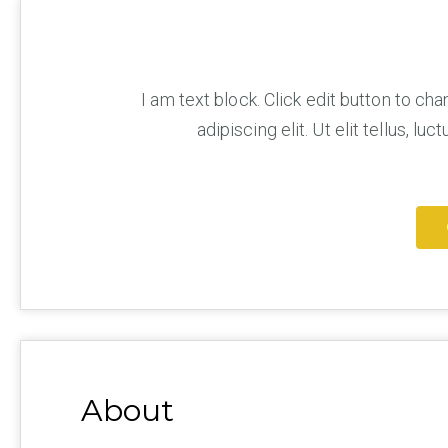
I am text block. Click edit button to ch
adipiscing elit. Ut elit tellus, l
About