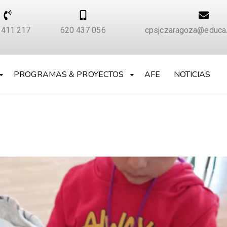
 411 217
620 437 056
cpsjczaragoza@educa.
PROGRAMAS & PROYECTOS
AFE
NOTICIAS