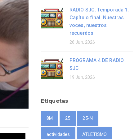
RADIO SJC. Temporada 1.
Capítulo final. Nuestras
voces, nuestros
recuerdos.
26 Jun, 2026
PROGRAMA 4 DE RADIO
SJC
19 Jun, 2026
Etiquetas
8M
25
25-N
actividades
ATLETISMO