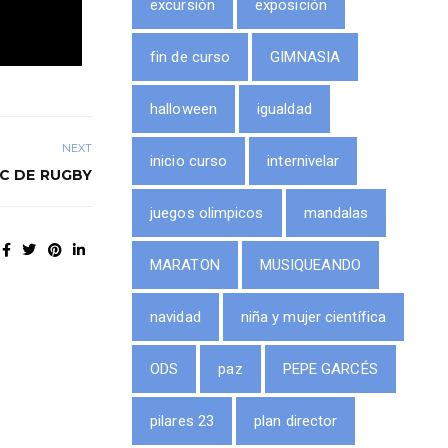
excursión
exposición
fin de curso
GIMNASIA
halloween
igualdad
NEXT
inicio curso
internivelar
IC DE RUGBY
juegos olimpicos
mandalas
MARATON
MUSIQUEANDO
navidad
niña y mujer científica
ODS
paz
PEPE GARCÉS
pilares 23
plan director