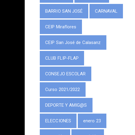
BARRIO SAN JOSÉ
CARNAVAL
CEIP Miraflores
CEIP San José de Calasanz
CLUB FLIP-FLAP
CONSEJO ESCOLAR
Curso 2021/2022
DEPORTE Y AMIG@S
ELECCIONES
enero 23