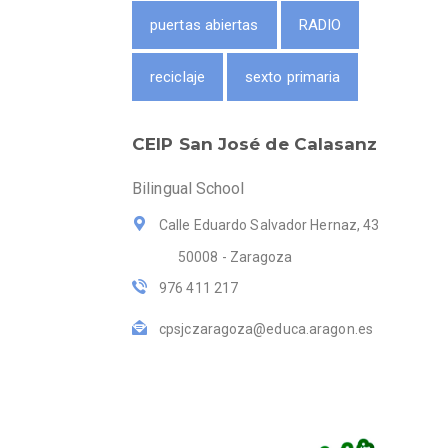
puertas abiertas
RADIO
reciclaje
sexto primaria
CEIP San José de Calasanz
Bilingual School
Calle Eduardo Salvador Hernaz, 43
50008 - Zaragoza
976 411 217
cpsjczaragoza@educa.aragon.es