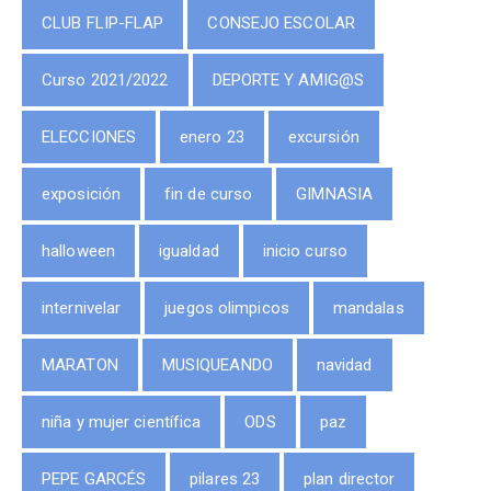
CLUB FLIP-FLAP
CONSEJO ESCOLAR
Curso 2021/2022
DEPORTE Y AMIG@S
ELECCIONES
enero 23
excursión
exposición
fin de curso
GIMNASIA
halloween
igualdad
inicio curso
internivelar
juegos olimpicos
mandalas
MARATON
MUSIQUEANDO
navidad
niña y mujer científica
ODS
paz
PEPE GARCÉS
pilares 23
plan director