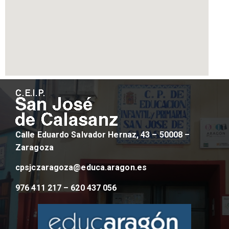
Calle Eduardo Salvador Hernaz, 43 – 50008 –
Zaragoza
cpsjczaragoza@educa.aragon.es
976 411 217 – 620 437 056