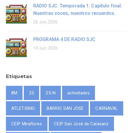
RADIO SJC. Temporada 1. Capítulo final.
Nuestras voces, nuestros recuerdos.
26 Jun, 2026
PROGRAMA 4 DE RADIO SJC
19 Jun, 2026
Etiquetas
8M
25
25-N
actividades
ATLETISMO
BARRIO SAN JOSÉ
CARNAVAL
CEIP Miraflores
CEIP San José de Calasanz