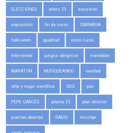
ELECCIONES
enero 23
excursión
exposición
fin de curso
GIMNASIA
halloween
igualdad
inicio curso
internivelar
juegos olimpicos
mandalas
MARATON
MUSIQUEANDO
navidad
niña y mujer científica
ODS
paz
PEPE GARCÉS
pilares 23
plan director
puertas abiertas
RADIO
reciclaje
sexto primaria