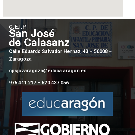
Calle Eduardo Salvador Hernaz, 43 – 50008 –
Zaragoza
cpsjczaragoza@educa.aragon.es
976 411 217 – 620 437 056