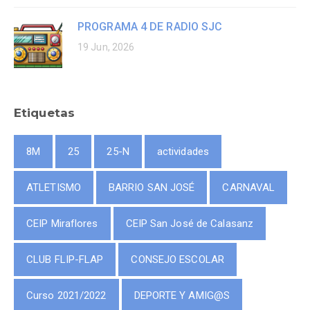
PROGRAMA 4 DE RADIO SJC
19 Jun, 2026
Etiquetas
8M
25
25-N
actividades
ATLETISMO
BARRIO SAN JOSÉ
CARNAVAL
CEIP Miraflores
CEIP San José de Calasanz
CLUB FLIP-FLAP
CONSEJO ESCOLAR
Curso 2021/2022
DEPORTE Y AMIG@S